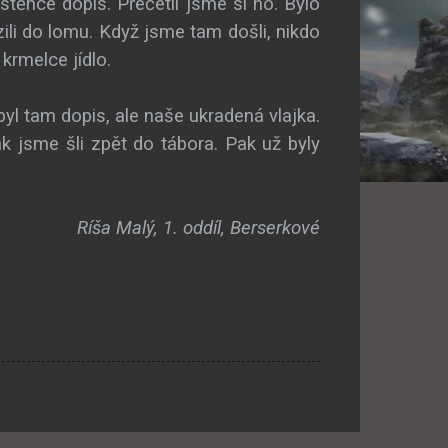
stěnce dopis. Přečetli jsme si ho. Bylo
li do lomu. Když jsme tam došli, nikdo
krmelce jídlo.
yl tam dopis, ale naše ukradená vlajka.
ak jsme šli zpět do tábora. Pak už byly
Ríša Malý, 1. oddíl, Berserkové