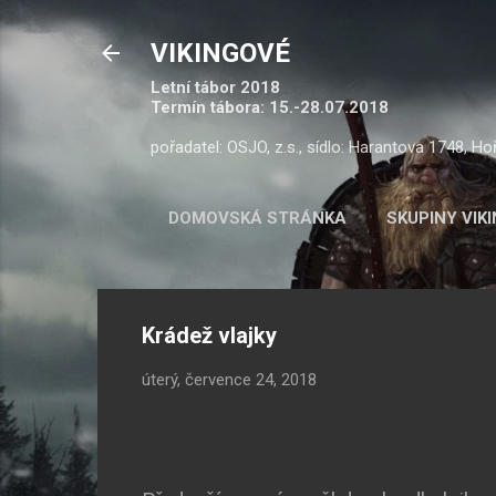
VIKINGOVÉ
Letní tábor 2018
Termín tábora: 15.-28.07.2018
pořadatel: OSJO, z.s., sídlo: Harantova 1748, Ho
DOMOVSKÁ STRÁNKA
SKUPINY VIK
Krádež vlajky
úterý, července 24, 2018