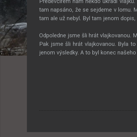
Předevčírem nám někdo ukradl vlajku. H
tam napsáno, že se sejdeme v lomu. Me
tam ale už nebyl. Byl tam jenom dopis,
Odpoledne jsme šli hrát vlajkovanou. M
Pak jsme šli hrát vlajkovanou. Byla to
jenom výsledky. A to byl konec našeho