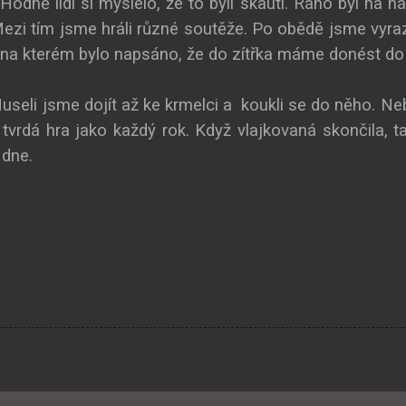
odně lidí si myslelo, že to byli skauti. Ráno byl na ná
zi tím jsme hráli různé soutěže. Po obědě jsme vyrazi
 na kterém bylo napsáno, že do zítřka máme donést do 
useli jsme dojít až ke krmelci a
koukli se do něho. Neb
 tvrdá hra jako každý rok. Když vlajkovaná skončila, t
 dne.