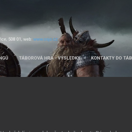
Přeskočit na hlavní obsah
řice, 508 01, web:
www.osjo.cz
INGŮ
TÁBOROVÁ HRA - VÝSLEDKY
KONTAKTY DO TÁ